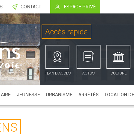
OS
CONTACT
ESPACE PRIVÉ
Accès rapide
PLAN D'ACCÈS
ACTUS
CULTURE
LAIRE
JEUNESSE
URBANISME
ARRÊTÉS
LOCATION DE
ENS