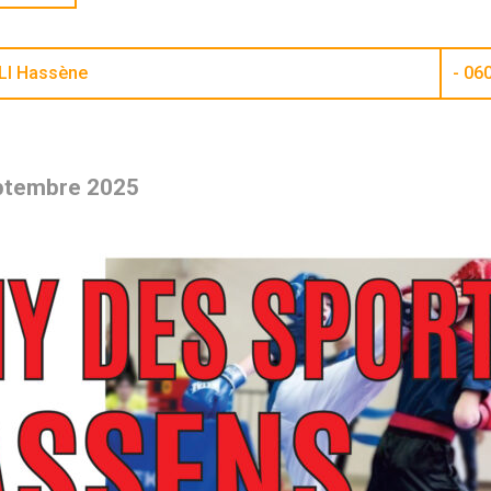
LI Hassène
- 06
eptembre 2025